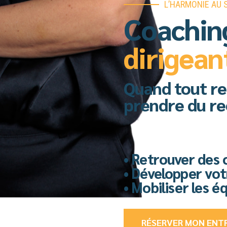
L’HARMONIE AU S
Coachin
dirigean
Quand tout re
prendre du rec
• Retrouver des 
• Développer vot
• Mobiliser les é
RÉSERVER MON ENT