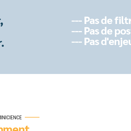
,
--- Pas de filt
--- Pas de pos
--- Pas d'enje
.
INICIENCE
mment