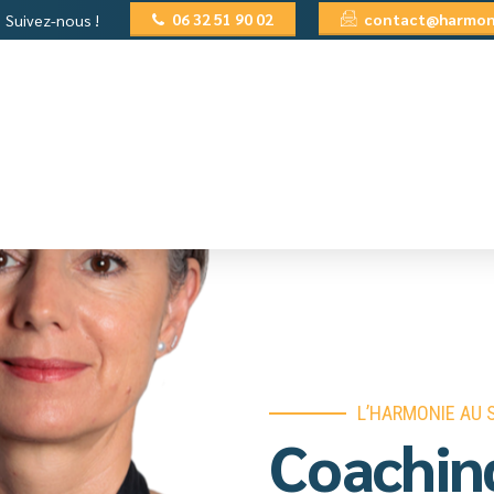
06 32 51 90 02
contact@harmoni
Suivez-nous !
PE
FORMATIONS
Q.V.T.
CODEVELOPPEMENT
L’HARMONIE AU S
Coachin