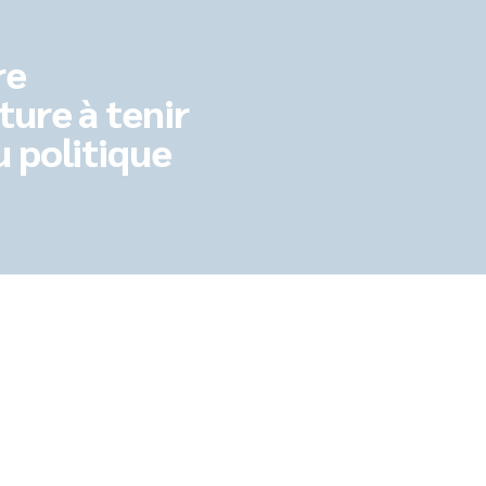
re
ture à tenir
u politique