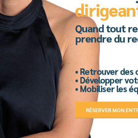
dirigean
Quand tout re
prendre du rec
• Retrouver des 
• Développer vot
• Mobiliser les é
RÉSERVER MON ENT